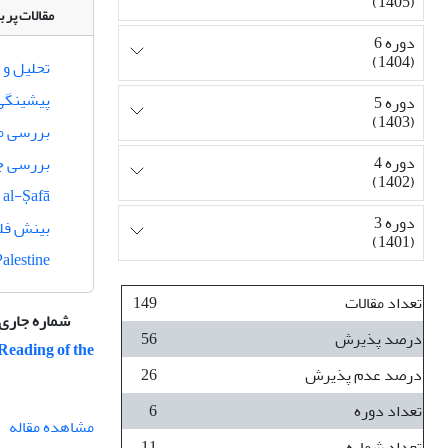
(1405)
مقالات پر ب
دوره 6
(1404)
تحلیل و 
پیشینگیِ
دوره 5
(1403)
بررسی مب
دوره 4
بررسی جس
(1402)
 al-Ṣafā
دوره 3
بینش فل
(1401)
alestine
تعداد مقالات
149
شماره جاری
درصد پذیرش
56
Reading of the
درصد عدم پذیرش
26
تعداد دوره
6
مشاهده مقاله
تعداد شماره
11