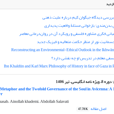
ازدید
بررسی دیدگاه جیگوان کیم درباره علیت ذهنی
 بدن‌مندی: بازخوانی مسئلۀ واقعیت پدیداری
انی فکری مشاوره فلسفی و رویکرد آن در روان‌درمانی معاصر
مانیت نور از منظر حکمت متعالیه و فیزیک جدید
Reconstructing an Environmental-Ethical Outlook in the Ikhwān
سفی معلم در تدریس او چه نقشی دارد؟
Ibn Khaldūn and Karl Marx Philosophy of History in face of Gaza in P
:
دوره 8، ویژه نامه انگلیسی، تیر 1406
 Metaphor and the Twofold Governance of the Soul in Avicenna: A 
yr
asab، Ainollah khademi، Abdollah Salavati
اصل مقاله
47.78 K