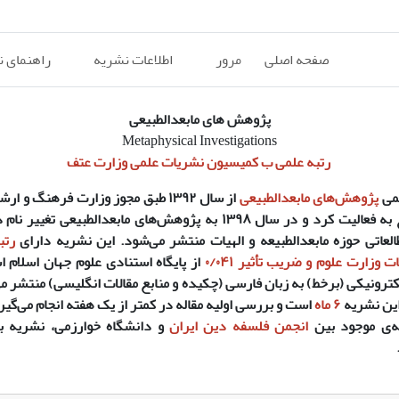
صفحه اصلی
مرور
اطلاعات نشریه
راهنمای 
پژوهش های مابعدالطبیعی
Metaphysical Investigations
رتبه علمی ب کمیسیون نشریات علمی وزارت عتف
می
پژوهش‌های مابعدالطبیعی
از سال
۱۳۹۲
طبق مجوز وزارت فرهنگ و ارشاد
 به فعالیت کرد و در سال
۱۳۹۸
به
پژوهش‌های مابعدالطبیعی
تغییر نام 
لعاتی
حوزه مابعدالطبیعه و الهیات
منتشر می‌شود. این نشریه دارای
رتب
وزارت علوم و ضریب تأثیر ۰/۰۴۱
از پایگاه استنادی علوم جهان اسلام 
ترونیکی (برخط) به زبان فارسی (چکیده و منابع مقالات انگلیسی) منتشر م
این نشریه
۶ ماه
است و بررسی اولیه مقاله در کمتر از یک هفته انجام می‌گیر
مه‌ی موجود بین
انجمن فلسفه دین ایران
و دانشگاه خوارزمی، نشریه ب