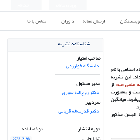
ورود به سامانه
ثبت نام
نویسندگان
ارسال مقاله
داوران
تماس با ما
شناسنامه نشریه
صاحب امتیاز
دانشگاه خوارزمی
 اسلامی با نام
داد. این نشریه
مدیر مسئول
ه علمی
«
ب
»
از
است و به‌صورت
دکتر روح‌الله سوری
ی‌شود. میانگین
سردبیر
د.
دکتر قدرت‌اله قربانی
ا انجمن مذکور
دوره انتشار
دو فصلنامه
شاپا چاپی
2783-2198