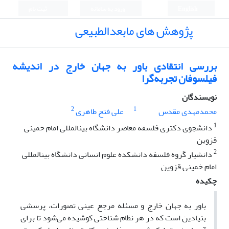
English
ورود به سامانه
ثبت نام
پژوهش های مابعدالطبیعی
بررسی انتقادی باور به جهان خارج در اندیشه
فیلسوفان تجربه‌گرا
نویسندگان
2
1
محمدمهدی مقدس
علی فتح طاهری
1
دانشجوی دکتری فلسفه معاصر دانشگاه بین‎المللی امام خمینی
قزوین
2
دانشیار گروه فلسفه دانشکده علوم انسانی دانشگاه بین‎المللی
امام خمینی قزوین
چکیده
باور به جهان خارج و مسئله مرجع عینی تصورات، پرسشی
بنیادین است که در هر نظام شناختی کوشیده می‌شود تا برای