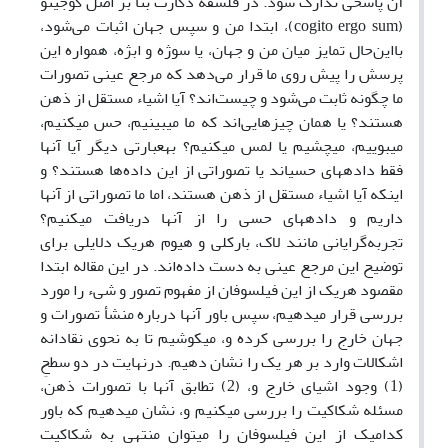
آن پاسخی تدارک شود. در فلسفه دکارت بنا بر اصل کوجیتو
(cogito ergo sum)
، ابتدا من و سپس جهان اثبات می‌شود،
بااین‌حال تمایز میان من و جهان، یا سوژه و ابژه، همواره این
پرسش را پیش روی ما قرار می‌دهد که مرجع عینی تصورات
ما چگونه ثابت می‌شود و چیست‌اند؟
آیا اشیاء مستقل از ذهن
هستند؟ یا همان چیزهایی
اند که ما می‎بینیم، حس می‎کنیم،
می‎بوییم، می‎چشیم یا لمس می‎کنیم؟ به‎عبارتی دیگر آیا آنها
فقط داده‎های حسی‎اند یا تصوراتی از این داده
ها هستند؟ و
اینکه آیا اشیاء مستقل از ذهن هستند، اما ما تصوراتی از آنها
داریم و داده‎های حسی را از آنها دریافت می‎کنیم؟
تجربه‌گرایانی مانند لاک، بارکلی و هیوم هریک دلایلی برای
توضیح این مرجع عینی به دست داده‌اند. در این مقاله ابتدا
مقصود هریک از این فیلسوفان از مفهوم تصور و شیء را مورد
بررسی قرار می‎دهیم، سپس باور آنها درباره منشأ تصورات و
جهان خارج را بررسی کرده و، می‎کوشیم تا به نحوی نقادانه
اشکالات وارد بر هر یک را نشان دهیم. درنهایت در دو سطحِ
(1) وجود اشیای خارج و، (2) تطابق آنها با تصورات ذهن،
مسئله شکاکیت را بررسی می‎کنیم و، نشان می‎دهیم که باور
کدام‎یک از این فیلسوفان را می‎توان منتهی به شکاکیت