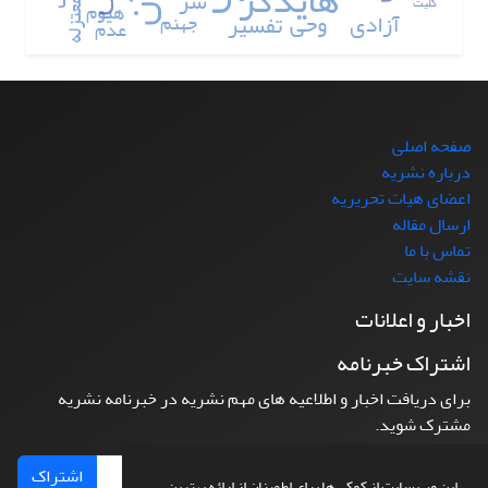
هایدگر
شر
کلیت
هیوم
معتزله
آزادی
وحی
تفسیر
جهنم
عدم
صفحه اصلی
درباره نشریه
اعضای هیات تحریریه
ارسال مقاله
تماس با ما
نقشه سایت
اخبار و اعلانات
اشتراک خبرنامه
برای دریافت اخبار و اطلاعیه های مهم نشریه در خبرنامه نشریه
مشترک شوید.
اشتراک
این وب سایت از کوکی ها برای اطمینان از ارائه بهترین