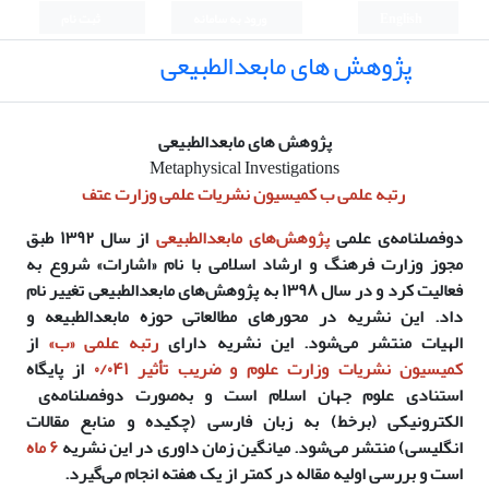
English
ورود به سامانه
ثبت نام
پژوهش های مابعدالطبیعی
پژوهش های مابعدالطبیعی
Metaphysical Investigations
رتبه علمی ب کمیسیون نشریات علمی وزارت عتف
دوفصلنامه‌ی علمی
پژوهش‌های مابعدالطبیعی
از سال
۱۳۹۲
طبق
مجوز وزارت فرهنگ و ارشاد اسلامی با نام «اشارات» شروع به
فعالیت کرد و در سال
۱۳۹۸
به
پژوهش‌های مابعدالطبیعی
تغییر نام
داد. این نشریه در
محورهای مطالعاتی
حوزه مابعدالطبیعه و
الهیات
منتشر می‌شود. این نشریه دارای
رتبه علمی
«
ب
»
از
کمیسیون نشریات وزارت علوم و ضریب تأثیر ۰/۰۴۱
از پایگاه
استنادی علوم جهان اسلام است و به‌صورت دوفصلنامه‌ی
الکترونیکی (برخط) به زبان فارسی (چکیده و منابع مقالات
انگلیسی) منتشر می‌شود. میانگین زمان داوری در این نشریه
۶ ماه
است و بررسی اولیه مقاله در کمتر از یک هفته انجام می‌گیرد.