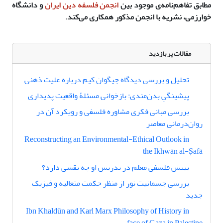
مطابق تفاهم‌نامه‌ی موجود بین
انجمن فلسفه دین ایران
و دانشگاه
خوارزمی، نشریه با انجمن مذکور همکاری می‌کند.
مقالات پر بازدید
تحلیل و بررسی دیدگاه جیگوان کیم درباره علیت ذهنی
پیشینگیِ بدن‌مندی: بازخوانی مسئلۀ واقعیت پدیداری
بررسی مبانی فکری مشاوره فلسفی و رویکرد آن در
روان‌درمانی معاصر
Reconstructing an Environmental-Ethical Outlook in
the Ikhwān al-Ṣafā
بینش فلسفی معلم در تدریس او چه نقشی دارد؟
بررسی جسمانیت نور از منظر حکمت متعالیه و فیزیک
جدید
Ibn Khaldūn and Karl Marx Philosophy of History in