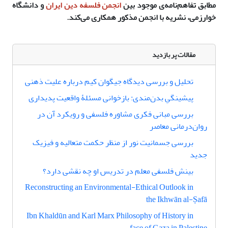
مطابق تفاهم‌نامه‌ی موجود بین
انجمن فلسفه دین ایران
و دانشگاه
خوارزمی، نشریه با انجمن مذکور همکاری می‌کند.
مقالات پر بازدید
تحلیل و بررسی دیدگاه جیگوان کیم درباره علیت ذهنی
پیشینگیِ بدن‌مندی: بازخوانی مسئلۀ واقعیت پدیداری
بررسی مبانی فکری مشاوره فلسفی و رویکرد آن در
روان‌درمانی معاصر
بررسی جسمانیت نور از منظر حکمت متعالیه و فیزیک
جدید
بینش فلسفی معلم در تدریس او چه نقشی دارد؟
Reconstructing an Environmental-Ethical Outlook in
the Ikhwān al-Ṣafā
Ibn Khaldūn and Karl Marx Philosophy of History in