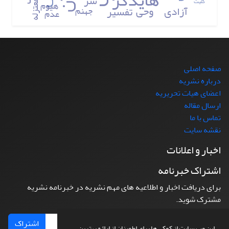
هایدگر
شر
کلیت
هیوم
معتزله
آزادی
وحی
تفسیر
جهنم
عدم
صفحه اصلی
درباره نشریه
اعضای هیات تحریریه
ارسال مقاله
تماس با ما
نقشه سایت
اخبار و اعلانات
اشتراک خبرنامه
برای دریافت اخبار و اطلاعیه های مهم نشریه در خبرنامه نشریه
مشترک شوید.
اشتراک
این وب سایت از کوکی ها برای اطمینان از ارائه بهترین