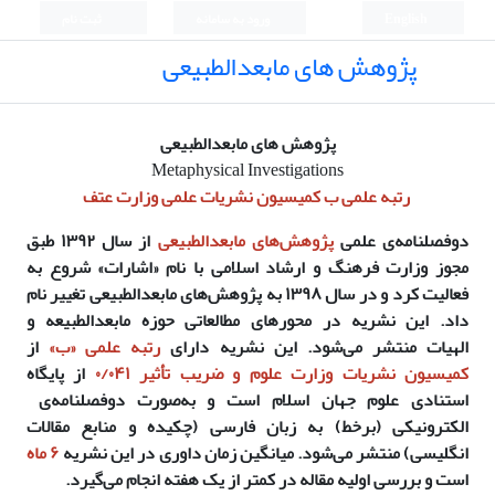
English
ورود به سامانه
ثبت نام
پژوهش های مابعدالطبیعی
پژوهش های مابعدالطبیعی
Metaphysical Investigations
رتبه علمی ب کمیسیون نشریات علمی وزارت عتف
دوفصلنامه‌ی علمی
پژوهش‌های مابعدالطبیعی
از سال
۱۳۹۲
طبق
مجوز وزارت فرهنگ و ارشاد اسلامی با نام «اشارات» شروع به
فعالیت کرد و در سال
۱۳۹۸
به
پژوهش‌های مابعدالطبیعی
تغییر نام
داد. این نشریه در
محورهای مطالعاتی
حوزه مابعدالطبیعه و
الهیات
منتشر می‌شود. این نشریه دارای
رتبه علمی
«
ب
»
از
کمیسیون نشریات وزارت علوم و ضریب تأثیر ۰/۰۴۱
از پایگاه
استنادی علوم جهان اسلام است و به‌صورت دوفصلنامه‌ی
الکترونیکی (برخط) به زبان فارسی (چکیده و منابع مقالات
انگلیسی) منتشر می‌شود. میانگین زمان داوری در این نشریه
۶ ماه
است و بررسی اولیه مقاله در کمتر از یک هفته انجام می‌گیرد.