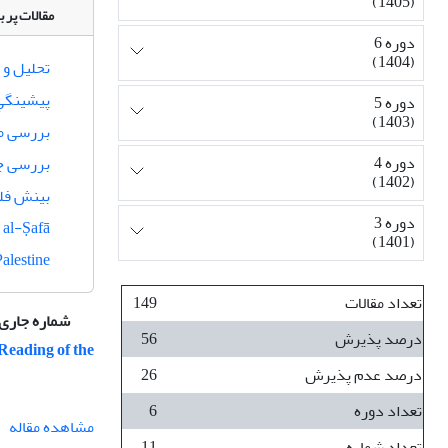
(1405)
مقالات پر ب
دوره 6
(1404)
تحلیل و 
پیشینگیِ
دوره 5
(1403)
بررسی مب
دوره 4
بررسی جس
(1402)
بینش فل
دوره 3
 al-Ṣafā
(1401)
alestine
تعداد مقالات
149
شماره جاری
درصد پذیرش
56
Reading of the
درصد عدم پذیرش
26
تعداد دوره
6
مشاهده مقاله
تعداد شماره
11