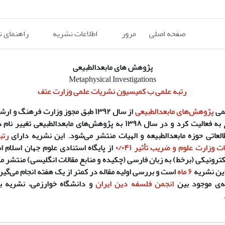
صفحه اصلی
مرور
اطلاعات نشریه
راهنمای 
پژوهش های مابعدالطبیعی
Metaphysical Investigations
رتبه علمی ب کمیسیون نشریات علمی وزارت عتف
می
پژوهش‌های مابعدالطبیعی
از سال
۱۳۹۲
طبق مجوز وزارت فرهنگ و ارشاد
 به فعالیت کرد و در سال
۱۳۹۸
به
پژوهش‌های مابعدالطبیعی
تغییر نام 
لعاتی
حوزه مابعدالطبیعه و الهیات
منتشر می‌شود. این نشریه دارای
رتب
وزارت علوم و ضریب تأثیر ۰/۰۴۱
از پایگاه استنادی علوم جهان اسلام 
ترونیکی (برخط) به زبان فارسی (چکیده و منابع مقالات انگلیسی) منتشر م
این نشریه
۶ ماه
است و بررسی اولیه مقاله در کمتر از یک هفته انجام می‌گیر
مه‌ی موجود بین
انجمن فلسفه دین ایران
و دانشگاه خوارزمی، نشریه ب