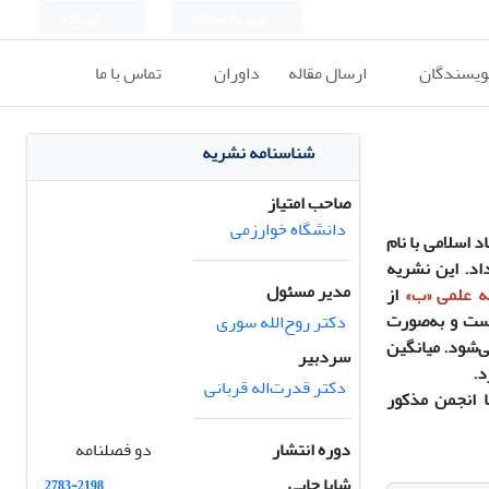
ورود به سامانه
ثبت نام
نویسندگان
ارسال مقاله
داوران
تماس با ما
شناسنامه نشریه
صاحب امتیاز
دانشگاه خوارزمی
 اسلامی با نام
داد. این نشریه
مدیر مسئول
ه علمی
«
ب
»
از
است و به‌صورت
دکتر روح‌الله سوری
ی‌شود. میانگین
سردبیر
د.
دکتر قدرت‌اله قربانی
ا انجمن مذکور
دوره انتشار
دو فصلنامه
شاپا چاپی
2783-2198