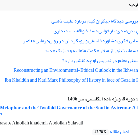
ازدید
بررسی دیدگاه جیگوان کیم درباره علیت ذهنی
 بدن‌مندی: بازخوانی مسئلۀ واقعیت پدیداری
انی فکری مشاوره فلسفی و رویکرد آن در روان‌درمانی معاصر
مانیت نور از منظر حکمت متعالیه و فیزیک جدید
سفی معلم در تدریس او چه نقشی دارد؟
Reconstructing an Environmental-Ethical Outlook in the Ikhwān
Ibn Khaldūn and Karl Marx Philosophy of History in face of Gaza in P
:
دوره 8، ویژه نامه انگلیسی، تیر 1406
 Metaphor and the Twofold Governance of the Soul in Avicenna: A 
yr
asab، Ainollah khademi، Abdollah Salavati
اصل مقاله
47.78 K